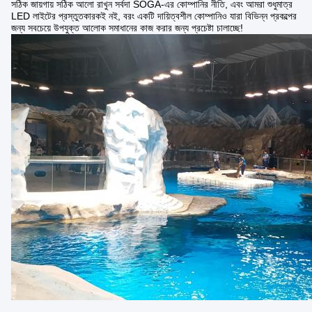
সঠিক জায়গায় সঠিক আলো রাখুন সর্বদা SOGA-এর কোম্পানির নীতি, এবং আমরা শুধুমাত্র
LED লাইটের প্রস্তুতকারকই নই, বরং একটি দায়িত্বশীল কোম্পানিও যারা বিভিন্ন প্রকল্পের
জন্য সবচেয়ে উপযুক্ত আলোক সমাধানের কাজ করার জন্য প্রচেষ্টা চালাচ্ছে!