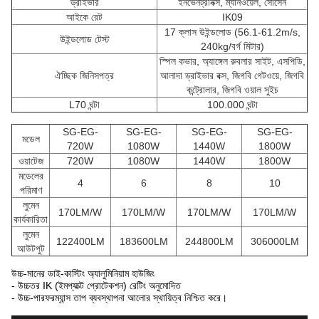
ড্রাইভার
ইনভেনট্রনিক্স, ম্যানওয়েল, সোসেন
আইকে রেট
IK09
17 ক্লাস উইন্ডলোড (56.1-61.2m/s,
উইন্ডলোড টেস্ট
240kg/বর্গ মিটার)
স্পিল কভার, অ্যাঙ্গেল রুবলার সাইট, এসপিডি,
ঐচ্ছিক জিনিসপত্র
আলাদা ড্রাইভার বক্স, জিগবি গেটওয়ে, জিগবি
কন্ট্রোলার, জিগবি ওয়াল সুইচ
L70 ঘন্টা
100.000 ঘন্টা
SG-EG-
SG-EG-
SG-EG-
SG-EG-
মডেল
720W
1080W
1440W
1800W
ওয়াটেজ
720W
1080W
1440W
1800W
মডেলের
4
6
8
10
পরিমাণ
লুমেন
170LM/W
170LM/W
170LM/W
170LM/W
কার্যকারিতা
লুমেন
122400LM
183600LM
244800LM
306000LM
আউটপুট
উচ্চ-মানের ডাই-কাস্টিং অ্যালুমিনিয়াম হাউজিং
- উচ্চতর IK (ইমপ্যাক্ট প্রোটেকশন) রেটিং অনুমোদিত
- উচ্চ-পারফরম্যান্স তাপ ব্যবস্থাপনা আলোর স্থায়িত্ব নিশ্চিত করে।