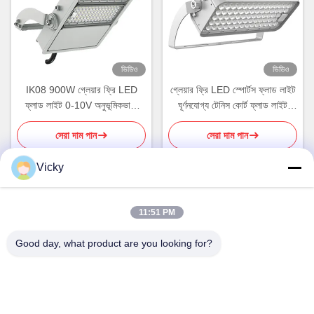
ভিডিও
ভিডিও
IK08 900W গ্লেয়ার ফ্রি LED
গ্লেয়ার ফ্রি LED স্পোর্টস ফ্লাড লাইট
ফ্লাড লাইট 0-10V অনুভূমিকভাবে
ঘূর্ণনযোগ্য টেনিস কোর্ট ফ্লাড লাইট
ঘোরানো যায়
150W
সেরা দাম পান
সেরা দাম পান
Vicky
দ্রুত যোগাযোগ
11:51 PM
Good day, what product are you looking for?
ঠিকানা
3য় তলা, বিল্ডিং 2, Xinwuxia Industrial Park, Cuibao Road,
Longgang District, Shenzhen, China
টেলিফোন