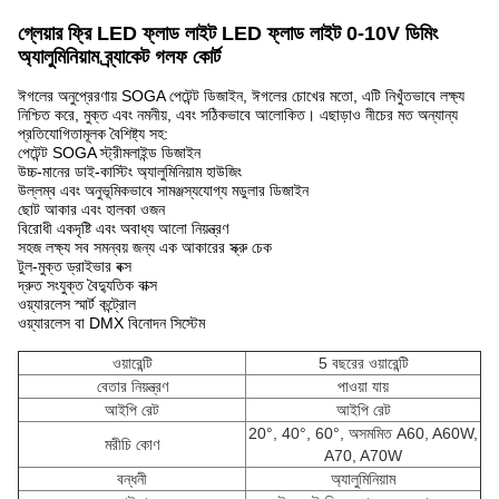
গ্লেয়ার ফ্রি LED ফ্লাড লাইট LED ফ্লাড লাইট 0-10V ডিমিং
অ্যালুমিনিয়াম ব্র্যাকেট গলফ কোর্ট
ঈগলের অনুপ্রেরণায় SOGA পেটেন্ট ডিজাইন, ঈগলের চোখের মতো, এটি নিখুঁতভাবে লক্ষ্য
নিশ্চিত করে, মুক্ত এবং নমনীয়, এবং সঠিকভাবে আলোকিত। এছাড়াও নীচের মত অন্যান্য
প্রতিযোগিতামূলক বৈশিষ্ট্য সহ:
পেটেন্ট SOGA স্ট্রীমলাইন্ড ডিজাইন
উচ্চ-মানের ডাই-কাস্টিং অ্যালুমিনিয়াম হাউজিং
উল্লম্ব এবং অনুভূমিকভাবে সামঞ্জস্যযোগ্য মডুলার ডিজাইন
ছোট আকার এবং হালকা ওজন
বিরোধী একদৃষ্টি এবং অবাধ্য আলো নিয়ন্ত্রণ
সহজ লক্ষ্য সব সমন্বয় জন্য এক আকারের স্ক্রু চেক
টুল-মুক্ত ড্রাইভার বক্স
দ্রুত সংযুক্ত বৈদ্যুতিক বাক্স
ওয়্যারলেস স্মার্ট কন্ট্রোল
ওয়্যারলেস বা DMX বিনোদন সিস্টেম
ওয়ারেন্টি
5 বছরের ওয়ারেন্টি
বেতার নিয়ন্ত্রণ
পাওয়া যায়
আইপি রেট
আইপি রেট
20°, 40°, 60°, অসমমিত A60, A60W,
মরীচি কোণ
A70, A70W
বন্ধনী
অ্যালুমিনিয়াম