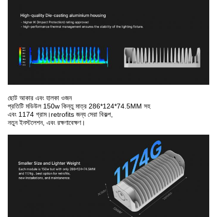
ছোট আকার এবং হালকা ওজন
প্রতিটি মডিউল 150w কিন্তু মাত্র 286*124*74.5MM সহ
এবং 1174 গ্রাম।retrofits জন্য সেরা বিকল্প,
নতুন ইনস্টলেশন, এবং রক্ষণাবেক্ষণ।