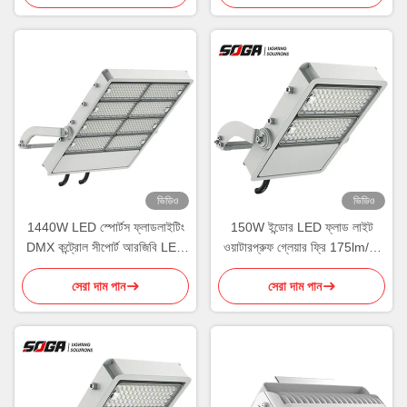
ভিডিও
ভিডিও
1440W LED স্পোর্টস ফ্লাডলাইটিং
150W ইন্ডোর LED ফ্লাড লাইট
DMX কন্ট্রোল সীপোর্ট আরজিবি LED
ওয়াটারপ্রুফ গ্লেয়ার ফ্রি 175lm/W
ফ্লাড লাইট
হাই মাস্ট পোল
সেরা দাম পান
সেরা দাম পান