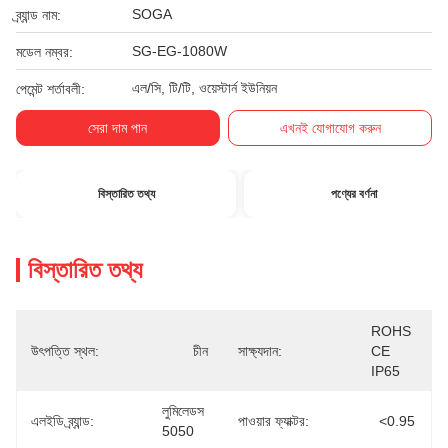
SOGA
ব্র্যান্ড নাম:
SG-EG-1080W
মডেল নম্বর:
এল/সি, টি/টি, ওয়েস্টার্ন ইউনিয়ন
পেমেন্ট শর্তাবলী:
সেরা দাম পান
এখনই যোগাযোগ করুন
বিস্তারিত তথ্য
পণ্যের বর্ণনা
বিস্তারিত তথ্য
ROHS 
উৎপত্তি স্থল:
চীন
সাক্ষ্যদান:
CE 
IP65
লুমিলেডস 
এলইডি ব্র্যান্ড:
পাওয়ার ফ্যাক্টর:
<0.95
5050