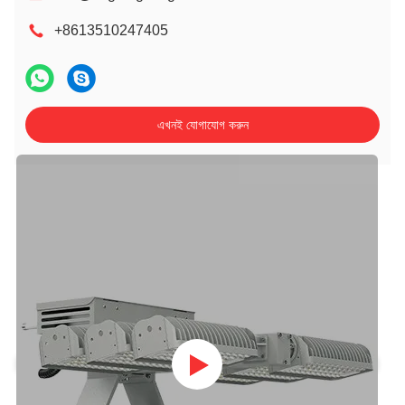
+8613510247405
এখনই যোগাযোগ করুন