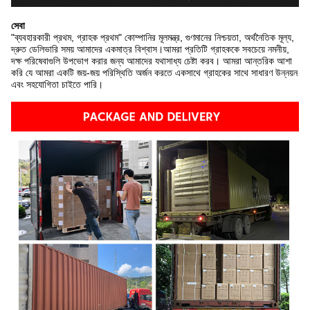
সেবা
"ব্যবহারকারী প্রথম, গ্রাহক প্রথম" কোম্পানির মূলমন্ত্র, গুণমানের নিশ্চয়তা, অর্থনৈতিক মূল্য,
দ্রুত ডেলিভারি সময় আমাদের একমাত্র বিশ্বাস।আমরা প্রতিটি গ্রাহককে সবচেয়ে নমনীয়,
দক্ষ পরিষেবাগুলি উপভোগ করার জন্য আমাদের যথাসাধ্য চেষ্টা করব। আমরা আন্তরিক আশা
করি যে আমরা একটি জয়-জয় পরিস্থিতি অর্জন করতে একসাথে গ্রাহকের সাথে সাধারণ উন্নয়ন
এবং সহযোগিতা চাইতে পারি।