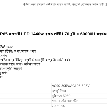
মাল্টিফাংশনাল ক্রিকেট স্টেডিয়াম ফ্লাড লাইট
, 
ক্রিকেট স্টেডিয়াম ফ্লাড লাই
্টি IP65 জলরোধী LED 1440w ফ্লাড লাইট L70 ঘন্টা ＞60000H ওয়্যারলেস
 পর্যন্ত
নিয়াম হিটসিঙ্ক সহ হালকা ওজন
িকেশন
ধতির জন্য বিভিন্ন বন্ধনী (যেমন খুঁটি বা প্রাচীর মাউন্ট করা)
 ডিজাইনের সাথে আরও অভিন্ন আলো
কদৃষ্টি নিয়ন্ত্রণ
িমুলেশন
্রণ
AC90-305V/AC108-528V
অ্যালুমিনিয়াম
লুমিলেডস 5050
লোহা বা স্টেইনলেস স্টীল
70 80 90