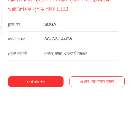
ওয়াটারপ্রুফ ফ্লাড লাইট LED
ব্র্যান্ড নাম:
SOGA
মডেল নম্বর:
SG-G2-1440W
পেমেন্ট শর্তাবলী:
এল/সি, টি/টি, ওয়েস্টার্ন ইউনিয়ন
এখনই যোগাযোগ করুন
সেরা দাম পান