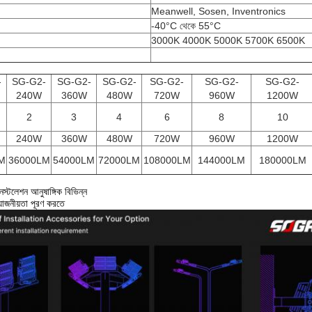
Meanwell, Sosen, Inventronics
-40°C থেকে 55°C
3000K 4000K 5000K 5700K 6500K
-
SG-G2-
SG-G2-
SG-G2-
SG-G2-
SG-G2-
SG-G2-
240W
360W
480W
720W
960W
1200W
2
3
4
6
8
10
240W
360W
480W
720W
960W
1200W
M
36000LM
54000LM
72000LM
108000LM
144000LM
180000LM
স্টলেশন আনুষাঙ্গিক বিভিন্ন
়োজনীয়তা পূরণ করতে