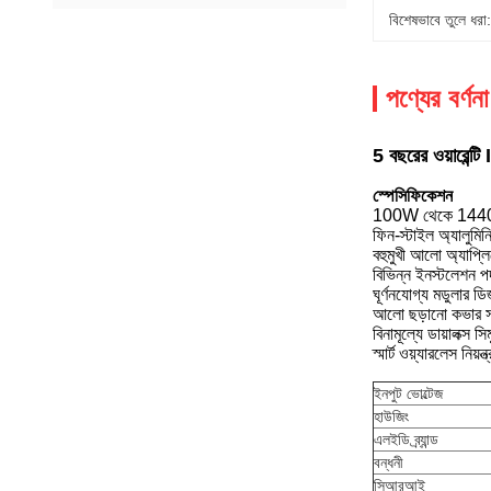
বিশেষভাবে তুলে ধরা:
পণ্যের বর্ণনা
5 বছরের ওয়ারেন
স্পেসিফিকেশন
100W থেকে 1440W
ফিন-স্টাইল অ্যালুমি
বহুমুখী আলো অ্যাপ্ল
বিভিন্ন ইনস্টলেশন পদ্
ঘূর্ণনযোগ্য মডুলার
আলো ছড়ানো কভার সহ এ
বিনামূল্যে ডায়ালক্স স
স্মার্ট ওয়্যারলেস নিয়ন্ত
ইনপুট ভোল্টেজ
হাউজিং
এলইডি ব্র্যান্ড
বন্ধনী
সিআরআই