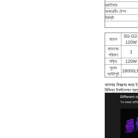
ড্রাইভার
অপারেটিং টেম্প
সিসিটি
SG-G2
মডেল
120W
মডেলের
1
পরিমাণ
শক্তি
120W
লুমেন
18000L
আউটপুট
আপনার বিকল্পের জন্য ইন
বিভিন্ন ইনস্টলেশন প্রয