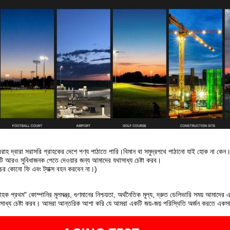
াহ দ্বারা সরাসরি গ্রাহকের দেশে পণ্য পাঠাতে পারি।বিমান বা সমুদ্রপথে পাঠানো যাই হোক না কেন
টি আরও সুবিধাজনক পেতে দেওয়ার জন্য আমাদের যথাসাধ্য চেষ্টা করব।
ের কোনো ফি এবং ট্যাক্স বহন করবেন না।)
রাহক প্রথম" কোম্পানির মূলমন্ত্র, গুণমানের নিশ্চয়তা, অর্থনৈতিক মূল্য, দ্রুত ডেলিভারি সময় আমাদ
সাধ্য চেষ্টা করব। আমরা আন্তরিক আশা করি যে আমরা একটি জয়-জয় পরিস্থিতি অর্জন করতে একসা