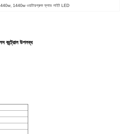
ট 1440w
, 
1440w ওয়াটারপ্রুফ ফ্লাড লাইট LED
 কন্ট্রোল উপলব্ধ