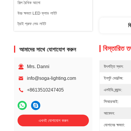
শিল্প রৈখিক আলো
উচ্চ ক্ষমতা LED ফ্লাড লাইট
ট্রাই প্রুফ লেড লাইট
ব
বিস্তারিত ত
আমাদের সাথে যোগাযোগ করুন
Mrs. Danni
উৎপত্তি স্থল:
info@soga-lighting.com
ইনপুট ভোল্টেজ:
+8613510247405
এলইডি ব্র্যান্ড:
সিআরআই:
আবেদন:
এখনই যোগাযোগ করুন
যোগানের ক্ষমতা: