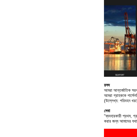
রসদ
আমরা আন্তর্জাতিক সরবর
আমরা গ্রাহককে পার্সেল
(উল্লেখ্য: পরিবহন খরচ
সেবা
"ব্যবহারকারী প্রথম, গ্
করার জন্য আমাদের যথা