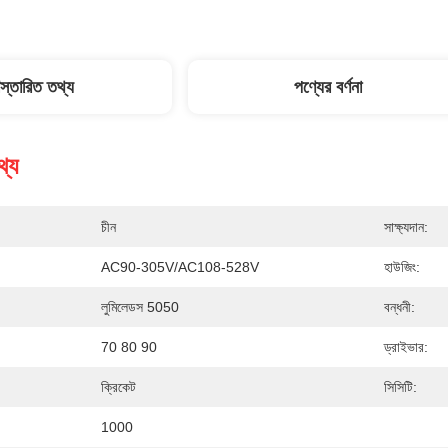
িস্তারিত তথ্য
পণ্যের বর্ণনা
থ্য
চীন
সাক্ষ্যদান:
AC90-305V/AC108-528V
হাউজিং:
লুমিলেডস 5050
বন্ধনী:
70 80 90
ড্রাইভার:
ক্রিকেট
সিসিটি:
1000