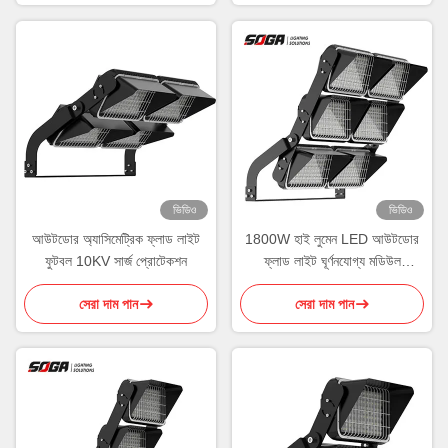
ভিডিও
ভিডিও
আউটডোর অ্যাসিমেট্রিক ফ্লাড লাইট
1800W হাই লুমেন LED আউটডোর
ফুটবল 10KV সার্জ প্রোটেকশন
ফ্লাড লাইট ঘূর্ণনযোগ্য মডিউল
ওয়্যারলেস কন্ট্রোল
সেরা দাম পান
সেরা দাম পান