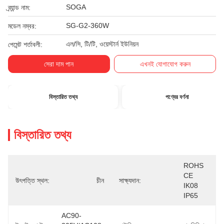
SOGA
ব্র্যান্ড নাম:
SG-G2-360W
মডেল নম্বর:
এল/সি, টি/টি, ওয়েস্টার্ন ইউনিয়ন
পেমেন্ট শর্তাবলী:
সেরা দাম পান
এখনই যোগাযোগ করুন
বিস্তারিত তথ্য
পণ্যের বর্ণনা
বিস্তারিত তথ্য
ROHS 
CE  
উৎপত্তি স্থল:
চীন
সাক্ষ্যদান:
IK08  
IP65
AC90-