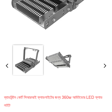
ব্যাডমিন্টন কোর্ট সিআরআই ফ্লাডলাইটের জন্য 360w আউটডোর LED ফ্লাড
লাইট