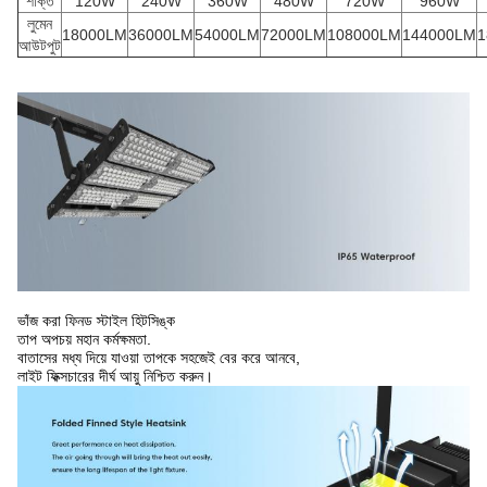
শক্তি
120W
240W
360W
480W
720W
960W
লুমেন
18000LM
36000LM
54000LM
72000LM
108000LM
144000LM
1
আউটপুট
ভাঁজ করা ফিনড স্টাইল হিটসিঙ্ক
তাপ অপচয় মহান কর্মক্ষমতা.
বাতাসের মধ্য দিয়ে যাওয়া তাপকে সহজেই বের করে আনবে,
লাইট ফিক্সচারের দীর্ঘ আয়ু নিশ্চিত করুন।