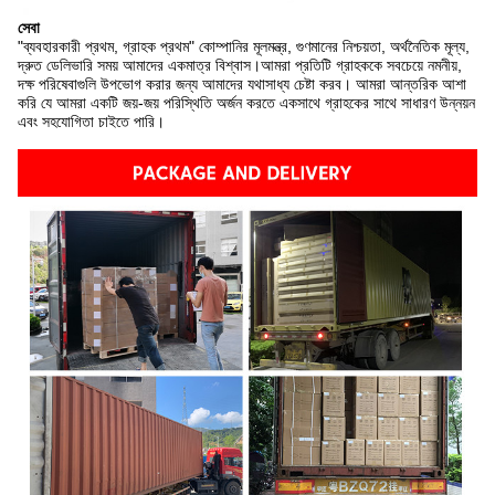
সেবা
"ব্যবহারকারী প্রথম, গ্রাহক প্রথম" কোম্পানির মূলমন্ত্র, গুণমানের নিশ্চয়তা, অর্থনৈতিক মূল্য,
দ্রুত ডেলিভারি সময় আমাদের একমাত্র বিশ্বাস।আমরা প্রতিটি গ্রাহককে সবচেয়ে নমনীয়,
দক্ষ পরিষেবাগুলি উপভোগ করার জন্য আমাদের যথাসাধ্য চেষ্টা করব। আমরা আন্তরিক আশা
করি যে আমরা একটি জয়-জয় পরিস্থিতি অর্জন করতে একসাথে গ্রাহকের সাথে সাধারণ উন্নয়ন
এবং সহযোগিতা চাইতে পারি।