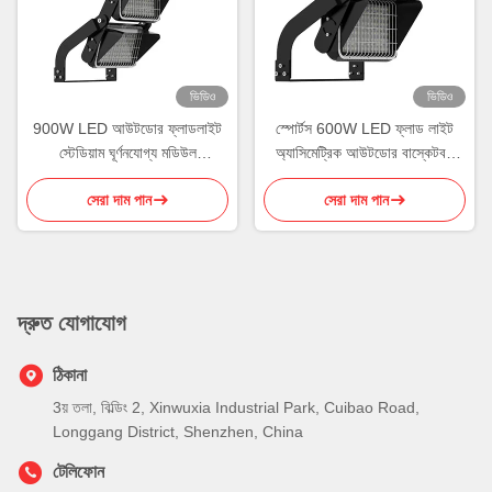
ভিডিও
ভিডিও
900W LED আউটডোর ফ্লাডলাইট
স্পোর্টস 600W LED ফ্লাড লাইট
স্টেডিয়াম ঘূর্ণনযোগ্য মডিউল
অ্যাসিমেট্রিক আউটডোর বাস্কেটবল
অ্যালুমিনিয়াম হাউজিং ROHS
লাইটিং
সেরা দাম পান
সেরা দাম পান
দ্রুত যোগাযোগ
ঠিকানা
3য় তলা, বিল্ডিং 2, Xinwuxia Industrial Park, Cuibao Road,
Longgang District, Shenzhen, China
টেলিফোন