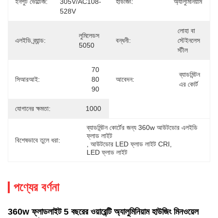
ইনপুট ভোল্টেজ:
305V/AC108-
হাউজিং:
অ্যালুমিনিয়াম
528V
লোহা বা 
লুমিলেডস 
এলইডি ব্র্যান্ড:
বন্ধনী:
স্টেইনলেস 
5050
স্টীল
70 
ব্যাডমিন্টন 
সিআরআই:
80 
আবেদন:
এর কোর্ট
90
যোগানের ক্ষমতা:
1000
ব্যাডমিন্টন কোর্টের জন্য 360w আউটডোর এলইডি 
ফ্লাড লাইট
বিশেষভাবে তুলে ধরা:
, 
আউটডোর LED ফ্লাড লাইট CRI
, 
LED ফ্লাড লাইট
পণ্যের বর্ণনা
360w ফ্লাডলাইট 5 বছরের ওয়ারেন্টি অ্যালুমিনিয়াম হাউজিং মিনওয়েল