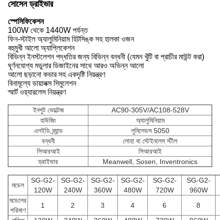
সোসেন ড্রাইভার
স্পেসিফিকেশন
100W থেকে 1440W পর্যন্ত
ফিন-স্টাইল অ্যালুমিনিয়াম হিটসিঙ্ক সহ হালকা ওজন
বহুমুখী আলো অ্যাপ্লিকেশন
বিভিন্ন ইনস্টলেশন পদ্ধতির জন্য বিভিন্ন বন্ধনী (যেমন খুঁটি বা প্রাচীর মাউন্ট করা)
ঘূর্ণনযোগ্য মডুলার ডিজাইনের সাথে আরও অভিন্ন আলো
আলো ছড়ানো কভার সহ একদৃষ্টি নিয়ন্ত্রণ
বিনামূল্যে ডায়ালক্স সিমুলেশন
স্মার্ট ওয়্যারলেস নিয়ন্ত্রণ
ইনপুট ভোল্টেজ
AC90-305V/AC108-528V
হাউজিং
অ্যালুমিনিয়াম
এলইডি ব্র্যান্ড
লুমিলেডস 5050
বন্ধনী
লোহা বা স্টেইনলেস স্টীল
সিআরআই
সিআরআই
ড্রাইভার
Meanwell, Sosen, Inventronics
SG-G2-
SG-G2-
SG-G2-
SG-G2-
SG-G2-
SG-G2-
মডেল
120W
240W
360W
480W
720W
960W
মডেলের
1
2
3
4
6
8
পরিমাণ