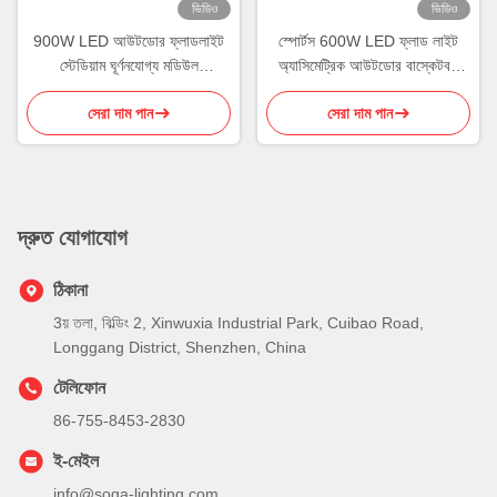
ভিডিও
ভিডিও
900W LED আউটডোর ফ্লাডলাইট
স্পোর্টস 600W LED ফ্লাড লাইট
স্টেডিয়াম ঘূর্ণনযোগ্য মডিউল
অ্যাসিমেট্রিক আউটডোর বাস্কেটবল
অ্যালুমিনিয়াম হাউজিং ROHS
লাইটিং
সেরা দাম পান
সেরা দাম পান
দ্রুত যোগাযোগ
ঠিকানা
3য় তলা, বিল্ডিং 2, Xinwuxia Industrial Park, Cuibao Road,
Longgang District, Shenzhen, China
টেলিফোন
86-755-8453-2830
ই-মেইল
info@soga-lighting.com