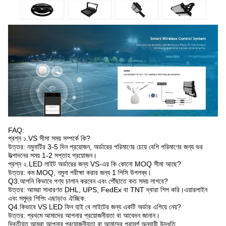
FAQ:
প্রশ্ন ১.VS সীসা সময় সম্পর্কে কি?
উত্তর: নমুনাটির 3-5 দিন প্রয়োজন, অর্ডারের পরিমাণের চেয়ে বেশি পরিমাণের জন্য ভর
উত্পাদনের সময় 1-2 সপ্তাহ প্রয়োজন।
প্রশ্ন ২.LED লাইট অর্ডারের জন্য VS-এর কি কোনো MOQ সীমা আছে?
উত্তর: কম MOQ, নমুনা পরীক্ষা করার জন্য 1 পিসি উপলব্ধ।
Q3.আপনি কিভাবে পণ্য চালান করবেন এবং পৌঁছাতে কত সময় লাগবে?
উত্তর: আমরা সাধারণত DHL, UPS, FedEx বা TNT দ্বারা শিপ করি।এয়ারলাইন
এবং সমুদ্র শিপিং এছাড়াও ঐচ্ছিক.
Q4.কিভাবে VS LED ফিন হাই বে লাইটের জন্য একটি অর্ডার এগিয়ে নেয়?
উত্তর: প্রথমে আমাদের আপনার প্রয়োজনীয়তা বা আবেদন জানান।
দ্বিতীয়ত আমরা আপনার প্রয়োজনীয়তা বা আমাদের পরামর্শ অনুযায়ী উদ্ধৃতি.