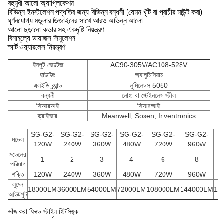
বহুমুখী আলো অ্যাপ্লিকেশন
বিভিন্ন ইনস্টলেশন পদ্ধতির জন্য বিভিন্ন বন্ধনী (যেমন খুঁটি বা প্রাচীর মাউন্ট করা)
ঘূর্ণনযোগ্য মডুলার ডিজাইনের সাথে আরও অভিন্ন আলো
আলো ছড়ানো কভার সহ একদৃষ্টি নিয়ন্ত্রণ
বিনামূল্যে ডায়ালক্স সিমুলেশন
স্মার্ট ওয়্যারলেস নিয়ন্ত্রণ
ইনপুট ভোল্টেজ
AC90-305V/AC108-528V
হাউজিং
অ্যালুমিনিয়াম
এলইডি ব্র্যান্ড
লুমিলেডস 5050
বন্ধনী
লোহা বা স্টেইনলেস স্টীল
সিআরআই
সিআরআই
ড্রাইভার
Meanwell, Sosen, Inventronics
SG-G2-
SG-G2-
SG-G2-
SG-G2-
SG-G2-
SG-G2-
মডেল
120W
240W
360W
480W
720W
960W
মডেলের
1
2
3
4
6
8
পরিমাণ
শক্তি
120W
240W
360W
480W
720W
960W
লুমেন
18000LM
36000LM
54000LM
72000LM
108000LM
144000LM
1
আউটপুট
ভাঁজ করা ফিনড স্টাইল হিটসিঙ্ক