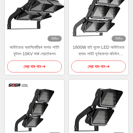
ভিডিও
ভিডিও
আউটডোর অ্যাসিমেট্রিক ফ্লাড লাইট
1800W হাই লুমেন LED আউটডোর
ফুটবল 10KV সার্জ প্রোটেকশন
ফ্লাড লাইট ঘূর্ণনযোগ্য মডিউল
ওয়্যারলেস কন্ট্রোল
সেরা দাম পান
সেরা দাম পান