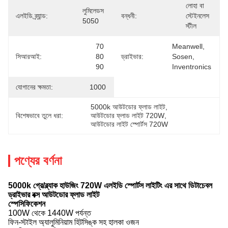
লোহা বা 
লুমিলেডস 
এলইডি ব্র্যান্ড:
বন্ধনী:
স্টেইনলেস 
5050
স্টীল
70 
Meanwell, 
সিআরআই:
80 
ড্রাইভার:
Sosen, 
90
Inventronics
যোগানের ক্ষমতা:
1000
5000k আউটডোর ফ্লাড লাইট
, 
বিশেষভাবে তুলে ধরা:
আউটডোর ফ্লাড লাইট 720W
, 
আউটডোর লাইট স্পোর্টস 720W
পণ্যের বর্ণনা
5000k গ্রে/ব্ল্যাক হাউজিং 720W এলইডি স্পোর্টস লাইটিং এর সাথে ডিটাচেবল
ড্রাইভার বক্স আউটডোর ফ্লাড লাইট
স্পেসিফিকেশন
100W থেকে 1440W পর্যন্ত
ফিন-স্টাইল অ্যালুমিনিয়াম হিটসিঙ্ক সহ হালকা ওজন