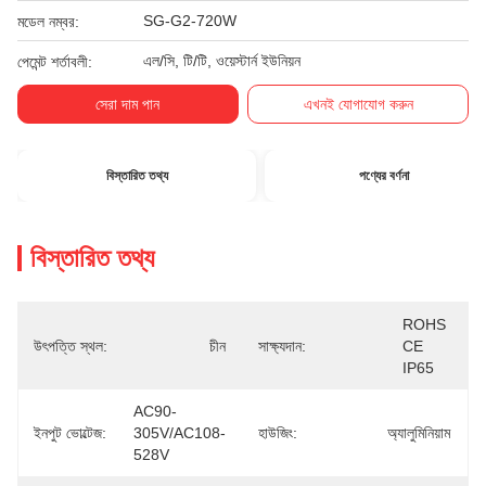
SG-G2-720W
মডেল নম্বর:
এল/সি, টি/টি, ওয়েস্টার্ন ইউনিয়ন
পেমেন্ট শর্তাবলী:
সেরা দাম পান
এখনই যোগাযোগ করুন
বিস্তারিত তথ্য
পণ্যের বর্ণনা
বিস্তারিত তথ্য
ROHS 
উৎপত্তি স্থল:
চীন
সাক্ষ্যদান:
CE 
IP65
AC90-
ইনপুট ভোল্টেজ:
305V/AC108-
হাউজিং:
অ্যালুমিনিয়াম
528V