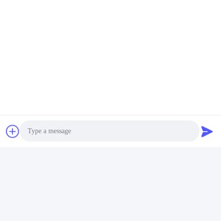
100W LED পার্কিং লট লাইট
8500 Lumens 50W LED স্ট্রিট
4000K LED স্ট্রিট লাইট জলরোধী
লাইট ফিক্সচার 5 CCTS নির্বাচনযোগ্য
CE
সেরা দাম পান
সেরা দাম পান
Photo
Video Call