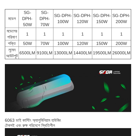
SG-
SG-
SG-DPH-
SG-DPH-
SG-DPH-
SG-DPH-
মডেল
DPH-
DPH-
100W
120W
150W
200W
50W
70W
মডেলের
1
1
1
1
1
1
পরিমাণ
শক্তি
50W
70W
100W
120W
150W
200W
লুমেন
6500LM
9100LM
13000LM
14400LM
19500LM
26000LM
আউটপুট
6063 ডাই কাস্টিং অ্যালুমিনিয়াম হাউজিং
টেকসই এবং রুক্ষ পরিবেশে স্থিতিশীল