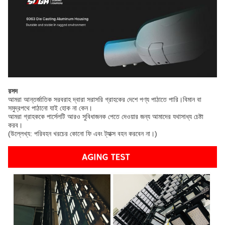
রসদ
আমরা আন্তর্জাতিক সরবরাহ দ্বারা সরাসরি গ্রাহকের দেশে পণ্য পাঠাতে পারি।বিমান বা
সমুদ্রপথে পাঠানো যাই হোক না কেন।
আমরা গ্রাহককে পার্সেলটি আরও সুবিধাজনক পেতে দেওয়ার জন্য আমাদের যথাসাধ্য চেষ্টা
করব।
(উল্লেখ্য: পরিবহন খরচের কোনো ফি এবং ট্যাক্স বহন করবেন না।)