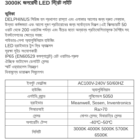
3000K জলরোধী LED স্ট্রিট লাইট
ভূমিকা
DELPHINUS সিরিজ হল প্রথাগত রাস্তা এবং এলাকার আলোর জন্য দ্রুত পেব্যাক,
উন্নত কর্মক্ষমতা এবং আলো দূষণ প্রতিরোধের জন্য সর্বোত্তম বিকল্প।এই ফিক্সচারটি 50
ওয়াট থেকে 200 ওয়াটেজ পর্যন্ত এবং নীচের মতো অন্যান্য প্রতিযোগিতামূলক বৈশিষ্ট্য সহ
ইনস্টলেশনের ক্ষেত্রে সহজ:
পাউডার-লেপা অ্যালুমিনিয়াম হাউজিং
LED ড্রাইভারে টুল ফ্রি অ্যাক্সেস
সুরক্ষা সুইচ সংযোগকারী
IP65 (EN60529 কমপ্লায়েন্ট) রেট ওয়াটার-প্রুফ
ঐচ্ছিক ফটোসেল ডেলাইট সেন্সর
স্মার্ট ওয়্যারলেস নিয়ন্ত্রণ
বিনামূল্যে ডায়ালক্স সিমুলেশন
ইনপুট ভোল্টেজ
AC100V-240V 50/60HZ
হাউজিং
অ্যালুমিনিয়াম
এলইডি ব্র্যান্ড
লুমিলেডস 5050
ড্রাইভার
Meanwell, Sosen, Inventronics
সিআরআই
Ra>70
সেন্সর
মোশন সেন্সর; দিবারাত্রি সেন্সর
অপারেটিং টেম্প
-40℃~50℃
3000K 4000K 5000K 5700K
সিসিটি
6500K