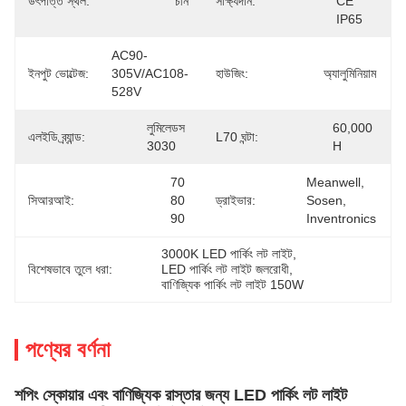
উৎপত্তি স্থল:
চীন
সাক্ষ্যদান:
CE 
IP65
AC90-
ইনপুট ভোল্টেজ:
305V/AC108-
হাউজিং:
অ্যালুমিনিয়াম
528V
লুমিলেডস 
60,000 
এলইডি ব্র্যান্ড:
L70 ঘন্টা:
3030
H
70 
Meanwell, 
সিআরআই:
80 
ড্রাইভার:
Sosen, 
90
Inventronics
3000K LED পার্কিং লট লাইট
, 
বিশেষভাবে তুলে ধরা:
LED পার্কিং লট লাইট জলরোধী
, 
বাণিজ্যিক পার্কিং লট লাইট 150W
পণ্যের বর্ণনা
শপিং স্কোয়ার এবং বাণিজ্যিক রাস্তার জন্য LED পার্কিং লট লাইট