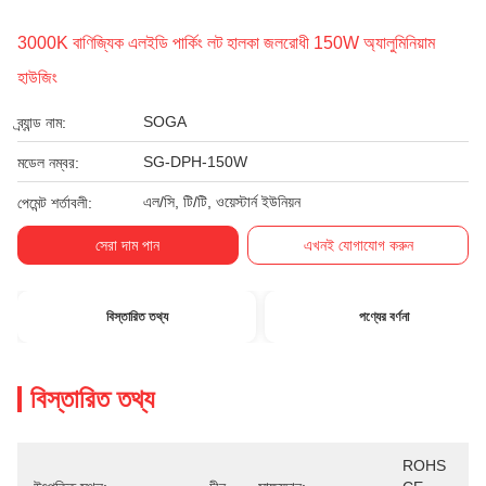
3000K বাণিজ্যিক এলইডি পার্কিং লট হালকা জলরোধী 150W অ্যালুমিনিয়াম
হাউজিং
SOGA
ব্র্যান্ড নাম:
SG-DPH-150W
মডেল নম্বর:
এল/সি, টি/টি, ওয়েস্টার্ন ইউনিয়ন
পেমেন্ট শর্তাবলী:
সেরা দাম পান
এখনই যোগাযোগ করুন
বিস্তারিত তথ্য
পণ্যের বর্ণনা
বিস্তারিত তথ্য
ROHS 